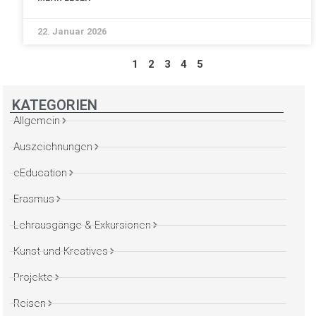
22. Januar 2026
1
2
3
4
5
KATEGORIEN
Allgemein
Auszeichnungen
eEducation
Erasmus
Lehrausgänge & Exkursionen
Kunst und Kreatives
Projekte
Reisen