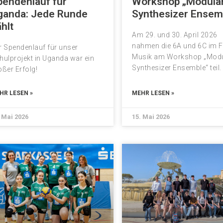
pendenlauf für
Workshop „Modula
ganda: Jede Runde
Synthesizer Ensem
hlt
Am 29. und 30. April 2026
nahmen die 6A und 6C im 
r Spendenlauf für unser
Musik am Workshop „Modu
hulprojekt in Uganda war ein
Synthesizer Ensemble“ teil.
oßer Erfolg!
HR LESEN »
MEHR LESEN »
 Mai 2026
15. Mai 2026