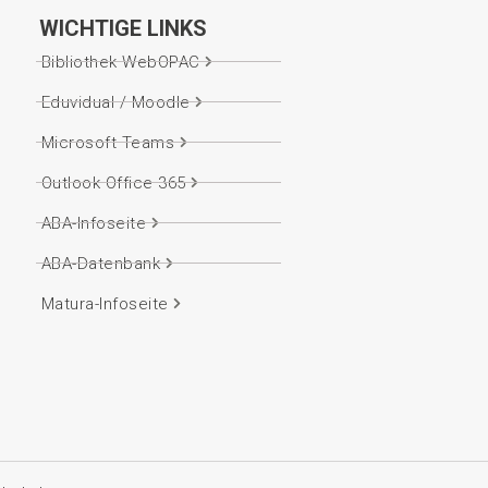
WICHTIGE LINKS
Bibliothek WebOPAC
Eduvidual / Moodle
Microsoft Teams
Outlook Office 365
ABA-Infoseite
ABA-Datenbank
Matura-Infoseite