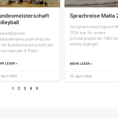
undesmeisterschaft
Sprachreise Malta
lleyball
Die Sprachreise Englisch M
2026 war für unsere
sere Mädchen-
Schülergruppe der 7ABC ei
lleyballmannschaft erreichte
echtes Highlight.
i der Bundesmeisterschaft den
rvorragenden 8. Platz!
HR LESEN »
MEHR LESEN »
 April 2026
25. April 2026
1
2
3
4
5