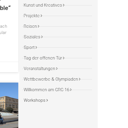
r
Kunst und Kreatives
ble“
Projekte
Reisen
Fach
lar
Soziales
Sport
Tag der offenen Tür
Veranstaltungen
Wettbewerbe & Olympiaden
Willkommen am GRG 16
Workshops