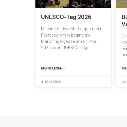
UNESCO-Tag 2026
B
Vo
Mit einem abwechslungsreichen
Festprogramm beging die
Un
Maroltingergasse am 24. April
Vo
2026 ihren UNESCO-Tag.
be
he
MEHR LESEN »
ME
4. Mai 2026
30.