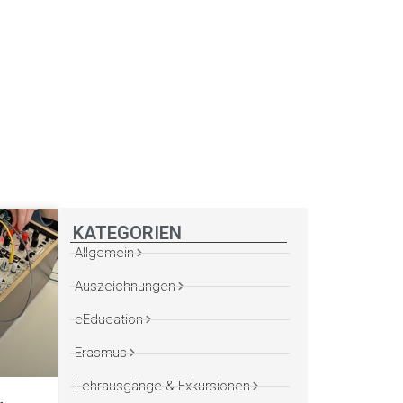
KATEGORIEN
Allgemein
Auszeichnungen
eEducation
Erasmus
Lehrausgänge & Exkursionen