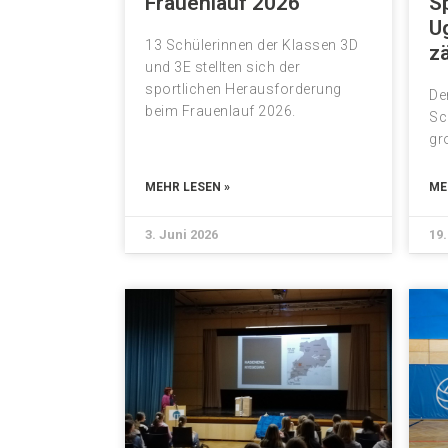
Frauenlauf 2026
S
U
13 Schülerinnen der Klassen 3D
zä
und 3E stellten sich der
sportlichen Herausforderung
De
beim Frauenlauf 2026.
Sc
gr
MEHR LESEN »
ME
3. Juni 2026
19.