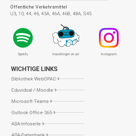
Öffentliche Verkehrsmittel
U3, 10, 44, 46, 45A, 46A, 46B, 48A, S45
Spotify
maroltinger on air
Instagram
WICHTIGE LINKS
Bibliothek WebOPAC
Eduvidual / Moodle
Microsoft Teams
Outlook Office 365
ABA-Infoseite
ABA-Datenbank