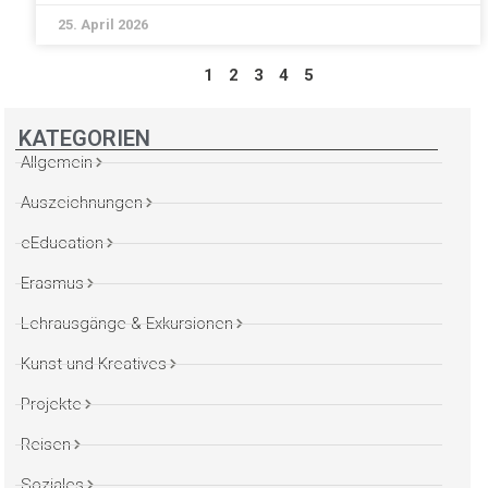
25. April 2026
1
2
3
4
5
KATEGORIEN
Allgemein
Auszeichnungen
eEducation
Erasmus
Lehrausgänge & Exkursionen
Kunst und Kreatives
Projekte
Reisen
Soziales