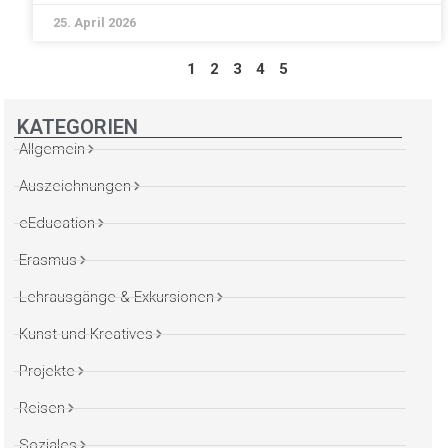
25. April 2026
1
2
3
4
5
KATEGORIEN
Allgemein
Auszeichnungen
eEducation
Erasmus
Lehrausgänge & Exkursionen
Kunst und Kreatives
Projekte
Reisen
Soziales