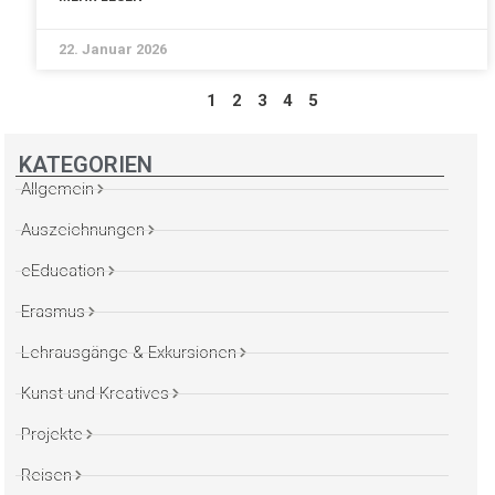
22. Januar 2026
1
2
3
4
5
KATEGORIEN
Allgemein
Auszeichnungen
eEducation
Erasmus
Lehrausgänge & Exkursionen
Kunst und Kreatives
Projekte
Reisen