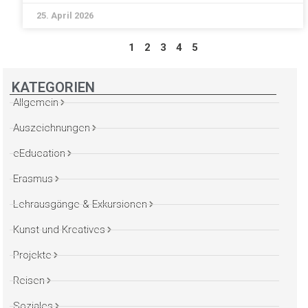
25. April 2026
1
2
3
4
5
KATEGORIEN
Allgemein
Auszeichnungen
eEducation
Erasmus
Lehrausgänge & Exkursionen
Kunst und Kreatives
Projekte
Reisen
Soziales