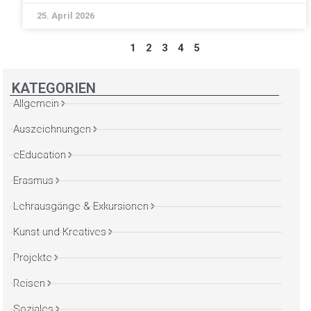
25. April 2026
1
2
3
4
5
KATEGORIEN
Allgemein
Auszeichnungen
eEducation
Erasmus
Lehrausgänge & Exkursionen
Kunst und Kreatives
Projekte
Reisen
Soziales