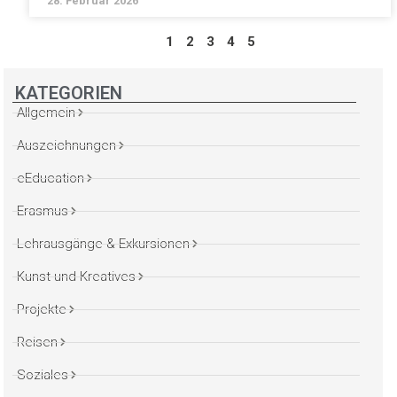
28. Februar 2026
1
2
3
4
5
KATEGORIEN
Allgemein
Auszeichnungen
eEducation
Erasmus
Lehrausgänge & Exkursionen
Kunst und Kreatives
Projekte
Reisen
Soziales