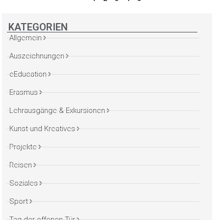
KATEGORIEN
Allgemein
Auszeichnungen
eEducation
Erasmus
Lehrausgänge & Exkursionen
Kunst und Kreatives
Projekte
Reisen
Soziales
Sport
Tag der offenen Tür